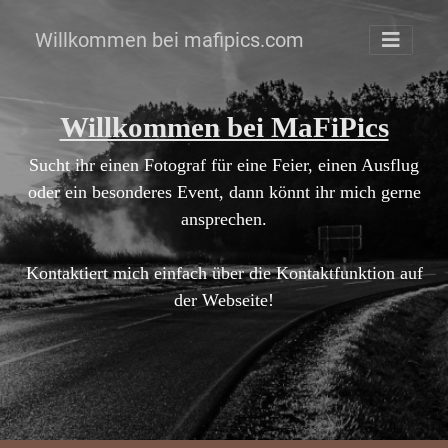
Willkommen bei mafipics.com
Willkommen bei MaFiPics
Sucht ihr einen Fotograf für eine Feier, einen Ausflug
oder ein besonderes Event, dann könnt ihr mich gerne
ansprechen.
Kontaktiert mich einfach über die Kontaktfunktion auf
der Webseite!