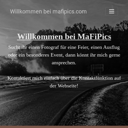
Willkommen bei mafipics.com
Willkommen bei MaFiPics
Sucht ihr einen Fotograf für eine Feier, einen Ausflug
oder ein besonderes Event, dann könnt ihr mich gerne
ansprechen.
Kontaktiert mich einfach über die Kontaktfunktion auf
der Webseite!