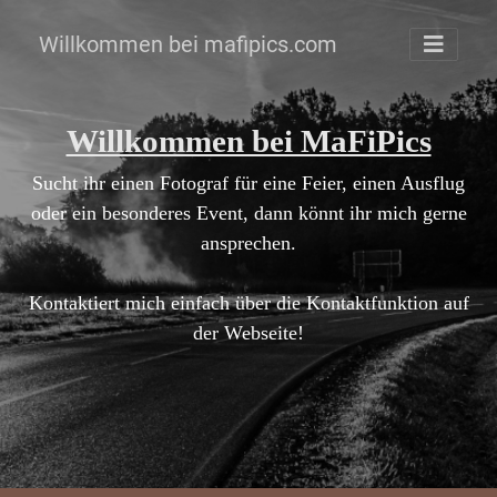
Willkommen bei mafipics.com
Willkommen bei MaFiPics
Sucht ihr einen Fotograf für eine Feier, einen Ausflug
oder ein besonderes Event, dann könnt ihr mich gerne
ansprechen.
Kontaktiert mich einfach über die Kontaktfunktion auf
der Webseite!