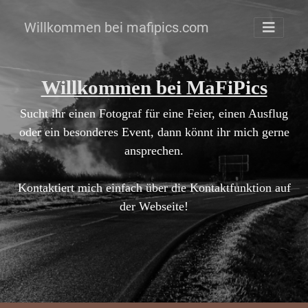
Willkommen bei mafipics.com
Willkommen bei MaFiPics
Sucht ihr einen Fotograf für eine Feier, einen Ausflug
oder ein besonderes Event, dann könnt ihr mich gerne
ansprechen.
Kontaktiert mich einfach über die Kontaktfunktion auf
der Webseite!